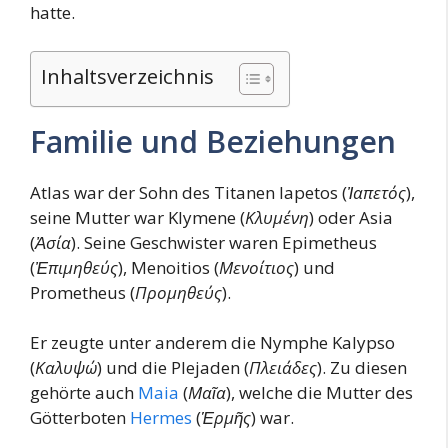
hatte.
Inhaltsverzeichnis
Familie und Beziehungen
Atlas war der Sohn des Titanen Iapetos (
Ἰαπετός
),
seine Mutter war Klymene (
Κλυμένη
) oder Asia
(
Ἀσία
). Seine Geschwister waren Epimetheus
(
Ἐπιμηθεύς
), Menoitios (
Μενοίτιος
) und
Prometheus (
Προμηθεύς
).
Er zeugte unter anderem die Nymphe Kalypso
(
Καλυψώ
) und die Plejaden (
Πλειάδες
). Zu diesen
gehörte auch
Maia
(
Μαῖα
), welche die Mutter des
Götterboten
Hermes
(
Ἑρμῆς
) war.