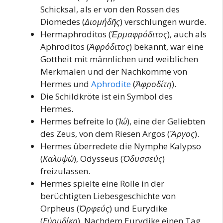
Schicksal, als er von den Rossen des
Diomedes (
Διομήδῆς
) verschlungen wurde.
Hermaphroditos (
Ἑρμαφρόδιτος
), auch als
Aphroditos (
Ἀφρόδιτος
) bekannt, war eine
Gottheit mit männlichen und weiblichen
Merkmalen und der Nachkomme von
Hermes und
Aphrodite
(
Ἀφροδίτη
).
Die Schildkröte ist ein Symbol des
Hermes.
Hermes befreite Io (
Ἰώ
), eine der Geliebten
des Zeus, von dem Riesen Argos (
Ἄργος
).
Hermes überredete die Nymphe Kalypso
(
Καλυψώ
), Odysseus (
Ὀδυσσεύς
)
freizulassen.
Hermes spielte eine Rolle in der
berüchtigten Liebesgeschichte von
Orpheus (
Ὀρφεύς
) und Eurydike
(
Εὐρυδίκη
). Nachdem Eurydike einen Tag