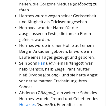
helfen, die Gorgone Medusa (
Μέδουσα
) zu
töten.
Hermes wurde wegen seiner Gerissenheit
und Klugheit als Trickser angesehen.
Hermoea war der Name für die
ausgelassenen Feste, die ihm zu Ehren
gefeiert wurden.
Hermes wurde in einer Höhle auf einem
Berg in Arkadien geboren. Er wurde im
Laufe eines Tages gezeugt und geboren.
Sein Sohn
Pan
(
Πάν
), ein Hirtengott, war
halb Mensch, halb Ziege. Pans Mutter
hieß Dryope (
Δρυόπη
), und sie hatte Angst
vor der seltsamen Erscheinung ihres
Sohnes.
Abderus (
Ἄβδηρος
), ein weiterer Sohn des
Hermes, war ein Freund und Geliebter des
Herakles
(
Ἡρακλῆς
). Er ereilte sein