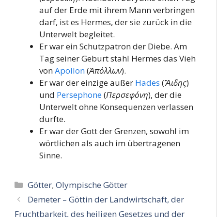
auf der Erde mit ihrem Mann verbringen
darf, ist es Hermes, der sie zurück in die
Unterwelt begleitet.
Er war ein Schutzpatron der Diebe. Am
Tag seiner Geburt stahl Hermes das Vieh
von
Apollon
(
Ἀπόλλων
).
Er war der einzige außer
Hades
(
Ἅιδης
)
und
Persephone
(
Περσεφόνη
), der die
Unterwelt ohne Konsequenzen verlassen
durfte.
Er war der Gott der Grenzen, sowohl im
wörtlichen als auch im übertragenen
Sinne.
Kategorien
Götter
,
Olympische Götter
Demeter – Göttin der Landwirtschaft, der
Fruchtbarkeit, des heiligen Gesetzes und der