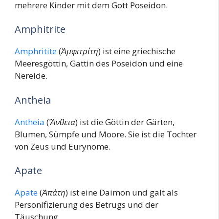
mehrere Kinder mit dem Gott Poseidon.
Amphitrite
Amphritite
(
Ἀμφιτρίτη
) ist eine griechische
Meeresgöttin, Gattin des Poseidon und eine
Nereide.
Antheia
Antheia
(
Ἄνθεια
) ist die Göttin der Gärten,
Blumen, Sümpfe und Moore. Sie ist die Tochter
von Zeus und Eurynome.
Apate
Apate
(
Ἀπάτη
) ist eine Daimon und galt als
Personifizierung des Betrugs und der
Täuschung.