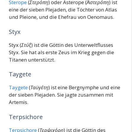
Sterope
(
Στερόπη
) oder Asterope (
Ἀστερόπη
) ist
eine der sieben Plejaden, die Töchter von Atlas
und Pleione, und die Ehefrau von Oenomaus.
Styx
Styx (
Στύξ
) ist die Göttin des Unterweltflusses
Styx. Sie hat als erste Zeus im Krieg gegen die
Titanen unterstützt.
Taygete
Taygete
(
Ταϋγέτη
) ist eine Bergnymphe und eine
der sieben Plejaden. Sie jagte zusammen mit
Artemis.
Terpsichore
Terpsichore
(
Τερψιχόρη
) ist die Göttin des