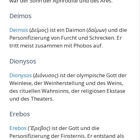
war der Sohn der Aphrodite und des Ares.
Deimos
Deimos
(
Δείμος
) ist ein Daimon (
δαίμων
) und die
Personifizierung von Furcht und Schrecken. Er
tritt meist zusammen mit Phobos auf.
Dionysos
Dionysos
(
Διόνυσος
) ist der olympische Gott der
Weinlese, der Weinherstellung und des Weins,
des rituellen Wahnsinns, der religiösen Ekstase
und des Theaters.
Erebos
Erebos
(
Ἔρεβος
) ist der Gott und die
Personifizierung der Finsternis. Er entstand als