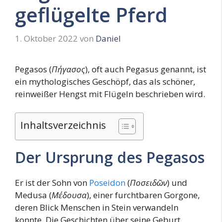
geflügelte Pferd
1. Oktober 2022
von
Daniel
Pegasos (
Πήγασος
), oft auch Pegasus genannt, ist
ein mythologisches Geschöpf, das als schöner,
reinweißer Hengst mit Flügeln beschrieben wird.
Inhaltsverzeichnis
Der Ursprung des Pegasos
Er ist der Sohn von
Poseidon
(
Ποσειδῶν
) und
Medusa (
Μέδουσα
), einer furchtbaren Gorgone,
deren Blick Menschen in Stein verwandeln
konnte. Die Geschichten über seine Geburt