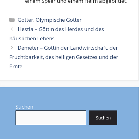
einem Speer und einem Helm abgebildet.
Kategorien
Götter
,
Olympische Götter
Hestia – Göttin des Herdes und des
häuslichen Lebens
Demeter – Göttin der Landwirtschaft, der
Fruchtbarkeit, des heiligen Gesetzes und der
Ernte
Suchen
Suchen