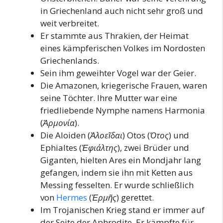
in Griechenland auch nicht sehr groß und
weit verbreitet.
Er stammte aus Thrakien, der Heimat
eines kämpferischen Volkes im Nordosten
Griechenlands.
Sein ihm geweihter Vogel war der Geier.
Die Amazonen, kriegerische Frauen, waren
seine Töchter. Ihre Mutter war eine
friedliebende Nymphe namens Harmonia
(
Ἁρμονία
).
Die Aloiden (
Ἀλοεῖδαι
) Otos (
Ότος
) und
Ephialtes (
Ἐφιάλτης
), zwei Brüder und
Giganten, hielten Ares ein Mondjahr lang
gefangen, indem sie ihn mit Ketten aus
Messing fesselten. Er wurde schließlich
von
Hermes
(
Ἑρμῆς
) gerettet.
Im Trojanischen Krieg stand er immer auf
der Seite der Aphrodite. Er kämpfte für