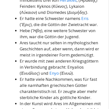
mindestens drei von
Herakles
‚ (
Ἡρακλῆς
)
Feinden: Kyknos (
Κύκνος
), Lykaion
(
Λύκαιον
) und Diomedes (
Διομήδης
).
Er hatte eine Schwester namens
Eris
(
Ἔρις
), die die Göttin der Zwietracht war.
Hebe (
Ἥβη
), eine weitere Schwester von
ihm, war die Göttin der Jugend.
Ares taucht nur selten in mythologischen
Geschichten auf, aber wenn, dann wird er
meist in irgendeiner Form gedemütigt.
Er wurde mit zwei anderen Kriegsgöttern
in Verbindung gebracht: Enyalios
(
Ἐνυάλιος
) und
Enyo
(
Ἐνυώ
).
Er hatte viele Nachkommen, was für fast
alle namhaften griechischen Götter
charakteristisch ist. Er zeugte aber mehr
sterbliche Kinder als göttliche Kinder.
In der Kunst wird Ares im Allgemeinen mit