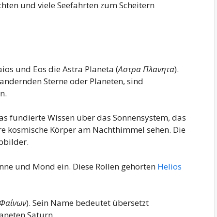
chten und viele Seefahrten zum Scheitern
ios und Eos die Astra Planeta (
Αστρα Πλανητα
).
wandernden Sterne oder Planeten, sind
n.
 das fundierte Wissen über das Sonnensystem, das
ere kosmische Körper am Nachthimmel sehen. Die
bbilder.
onne und Mond ein. Diese Rollen gehörten
Helios
Φαίνων
). Sein Name bedeutet übersetzt
aneten Saturn.