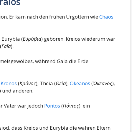
raios
ation. Er kam nach den frühen Urgöttern wie
Chaos
 Eurybia (
Εὐρύβια
) geboren. Kreios wiederum war
(
Γαῖα
).
mmelsgewölbes, während Gaia die Erde
n
Kronos
(
Κρόνος
), Theia (
Θεία
),
Okeanos
(
Ὠκεανός
),
) und anderen.
r Vater war jedoch
Pontos
(
Πόντος
), ein
esiod, dass Kreios und Eurybia die wahren Eltern