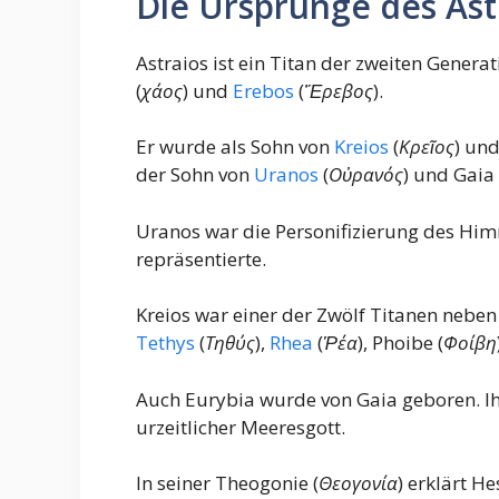
Die Ursprünge des Ast
Astraios ist ein Titan der zweiten Gener
(
χάος
) und
Erebos
(
Ἔρεβος
).
Er wurde als Sohn von
Kreios
(
Κρεῖος
) und
der Sohn von
Uranos
(
Οὐρανός
) und Gaia 
Uranos war die Personifizierung des Hi
repräsentierte.
Kreios war einer der Zwölf Titanen nebe
Tethys
(
Τηθύς
),
Rhea
(
Ῥέα
), Phoibe (
Φοίβη
Auch Eurybia wurde von Gaia geboren. Ih
urzeitlicher Meeresgott.
In seiner Theogonie (
Θεογονία
) erklärt H