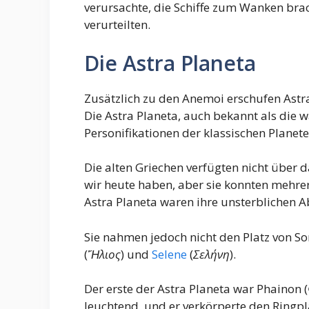
verursachte, die Schiffe zum Wanken bra
verurteilten.
Die Astra Planeta
Zusätzlich zu den Anemoi erschufen Astra
Die Astra Planeta, auch bekannt als die 
Personifikationen der klassischen Planete
Die alten Griechen verfügten nicht über
wir heute haben, aber sie konnten mehr
Astra Planeta waren ihre unsterblichen A
Sie nahmen jedoch nicht den Platz von S
(
Ἥλιος
) und
Selene
(
Σελήνη
).
Der erste der Astra Planeta war Phainon (
leuchtend, und er verkörperte den Ringpl