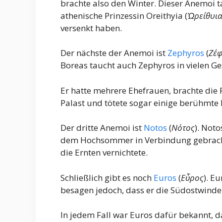
brachte also den Winter. Dieser Anemoi ta
athenische Prinzessin Oreithyia (
Ὠρείθυι
versenkt haben.
Der nächste der Anemoi ist
Zephyros
(
Ζέ
Boreas taucht auch Zephyros in vielen Ge
Er hatte mehrere Ehefrauen, brachte die 
Palast und tötete sogar einige berühmte 
Der dritte Anemoi ist
Notos
(
Νότος
). Noto
dem Hochsommer in Verbindung gebracht u
die Ernten vernichtete.
Schließlich gibt es noch
Euros
(
Εὖρος
). E
besagen jedoch, dass er die Südostwinde 
In jedem Fall war Euros dafür bekannt, 