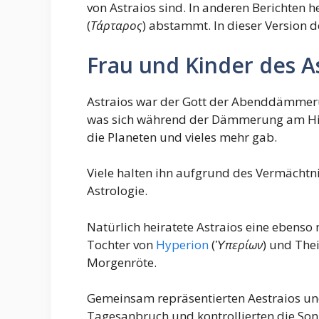
von Astraios sind. In anderen Berichten h
(
Τάρταρος
) abstammt. In dieser Version d
Frau und Kinder des A
Astraios war der Gott der Abenddämmeru
was sich während der Dämmerung am Him
die Planeten und vieles mehr gab.
Viele halten ihn aufgrund des Vermächtni
Astrologie.
Natürlich heiratete Astraios eine ebenso m
Tochter von
Hyperion
(
Ὑπερίων
) und Thei
Morgenröte.
Gemeinsam repräsentierten Aestraios un
Tagesanbruch und kontrollierten die Sonn