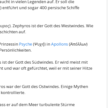
ucht in vielen Legenden auf. Er soll die
α
) entführt und sogar 400 persische Schiffe
φυρος
). Zephyros ist der Gott des Westwindes. Wie
schichten auf.
Prinzessin
Psyche
(
Ψυχή
) in
Apollons
(
Ἀπόλλων
)
Persönlichkeiten.
s ist der Gott des Südwindes. Er wird meist mit
nd war oft gefürchtet, weil er mit seiner Hitze
uros war der Gott des Ostwindes. Einige Mythen
kontrollierte.
dass er auf dem Meer turbulente Stürme