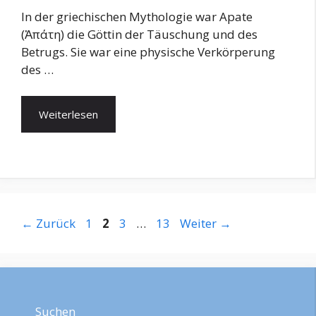
In der griechischen Mythologie war Apate
(Ἀπάτη) die Göttin der Täuschung und des
Betrugs. Sie war eine physische Verkörperung
des …
Weiterlesen
Seite
Seite
Seite
Seite
←
Zurück
1
2
3
…
13
Weiter
→
Suchen